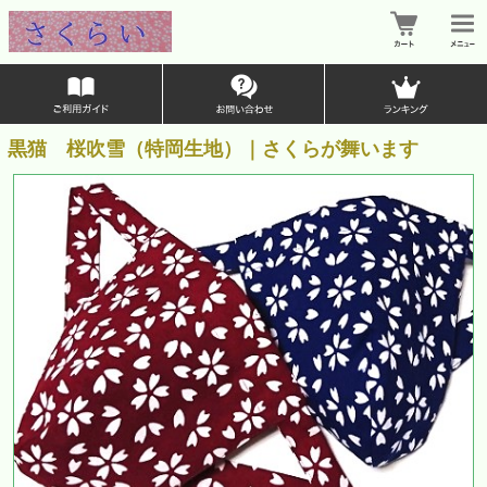
黒猫 桜吹雪（特岡生地）｜さくらが舞います