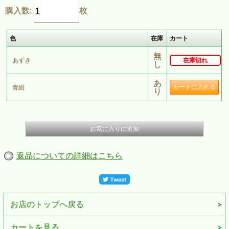
購入数:
枚
前幅19cm長さ21cm 紐の長さ148cm紐の幅2cm
「あずき」と「青紺」があります
あずきはキレイなエンジ色で古風な装い
青紺は青を基調とした紺なので若々しく
色
在庫
カート
どちらも桜の白が映える色合い
スタンダードな桜柄で誰でも使いやすいです
無
あずき
在庫切れ
し
あ
青紺
り
返品についての詳細はこちら
お店のトップへ戻る
カートを見る