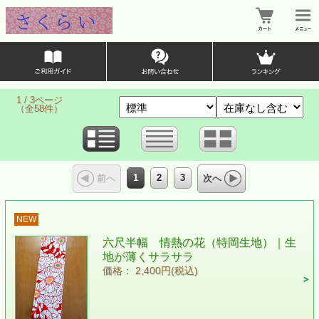
1 / 3ページ
（全58件）
1
2
3
前へ
次へ
NEW
六尺半幅 情熱の花（特岡生地）｜生
地が薄くサラサラ
価格： 2,400円(税込)