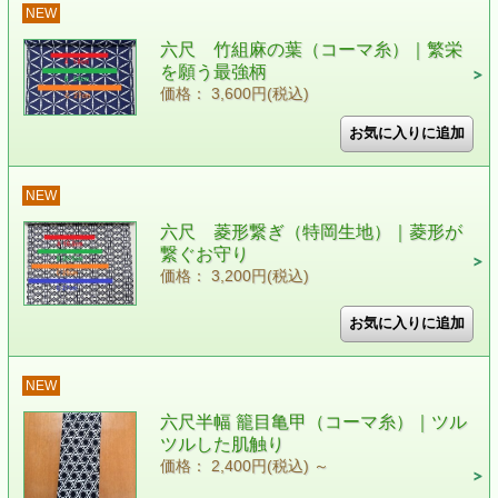
NEW
六尺 竹組麻の葉（コーマ糸）｜繁栄
を願う最強柄
価格： 3,600円(税込)
NEW
六尺 菱形繋ぎ（特岡生地）｜菱形が
繋ぐお守り
価格： 3,200円(税込)
NEW
六尺半幅 籠目亀甲（コーマ糸）｜ツル
ツルした肌触り
価格： 2,400円(税込)
～