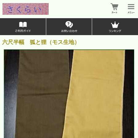
六尺半幅 狐と狸（モス生地）