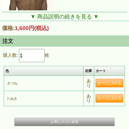
▼ 商品説明の続きを見る ▼
価格:
1,600円
(税込)
注文
六尺はお尻を見せるカタチですよ
購入数:
枚
幅16.5cm長さ255cm
黄金色の茶色 「きつね」
濃い色の茶色 「たぬき」
色
在庫
カート
肌の色と一緒に見せる茶色シリーズです
あ
きつね
り
あ
たぬき
り